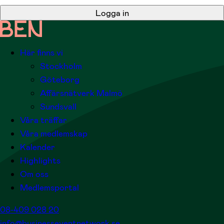
Logga in
Här finns vi
Stockholm
Göteborg
Affärsnätverk Malmö
Sundsvall
Våra träffar
Våra medlemskap
Kalender
Highlights
Om oss
Medlemsportal
08-409 028 20
info@businesseventnetwork.se