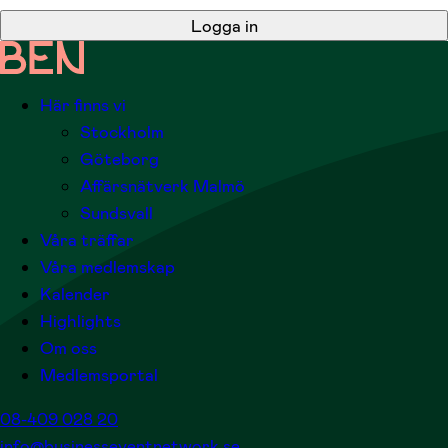
Logga in
Här finns vi
Stockholm
Göteborg
Affärsnätverk Malmö
Sundsvall
Våra träffar
Våra medlemskap
Kalender
Highlights
Om oss
Medlemsportal
08-409 028 20
info@businesseventnetwork.se