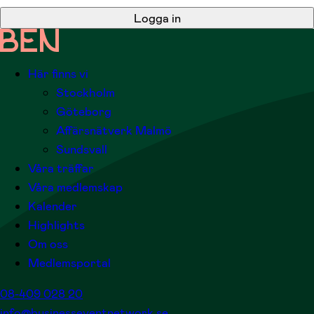
Logga in
Här finns vi
Stockholm
Göteborg
Affärsnätverk Malmö
Sundsvall
Våra träffar
Våra medlemskap
Kalender
Highlights
Om oss
Medlemsportal
08-409 028 20
info@businesseventnetwork.se