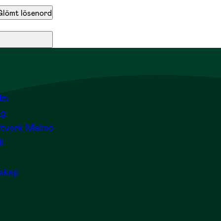
Glömt lösenord
lm
rg
ätverk Malmö
l
skap