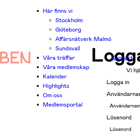
Här finns vi
Stockholm
Göteborg
Affärsnätverk Malmö
Logga
Sundsvall
Våra träffar
Kontakt
Våra medlemskap
Vi hj
Kalender
Logga in
Highlights
Användarnam
Om oss
Medlemsportal
Lösenord