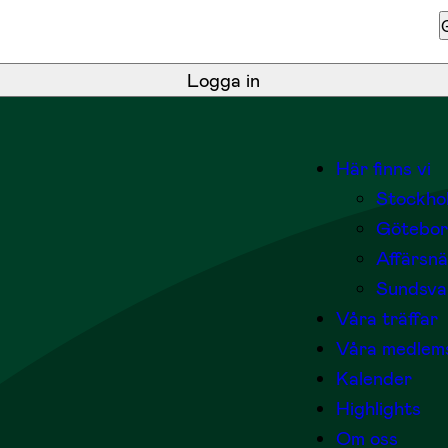
Logga in
Här finns vi
Stockho
Götebo
Affärsn
Sundsval
Våra träffar
Våra medlem
Kalender
Highlights
Om oss