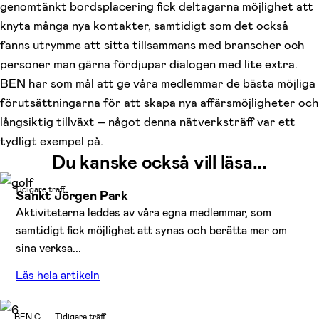
genomtänkt bordsplacering fick deltagarna möjlighet att
knyta många nya kontakter, samtidigt som det också
fanns utrymme att sitta tillsammans med branscher och
personer man gärna fördjupar dialogen med lite extra.
BEN har som mål att ge våra medlemmar de bästa möjliga
förutsättningarna för att skapa nya affärsmöjligheter och
långsiktig tillväxt – något denna nätverksträff var ett
tydligt exempel på.
Du kanske också vill läsa...
Tidigare träff
Sankt Jörgen Park
Aktiviteterna leddes av våra egna medlemmar, som
samtidigt fick möjlighet att synas och berätta mer om
sina verksa...
Läs hela artikeln
BEN C
Tidigare träff